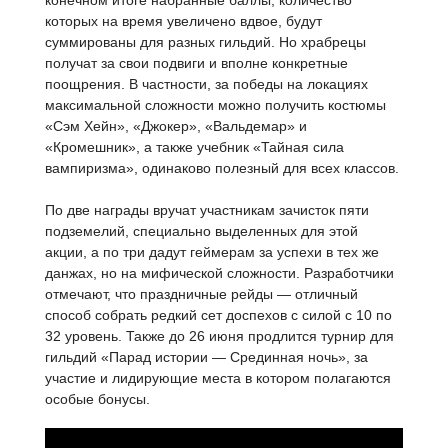
конечном итоге набранные баллы, количество
которых на время увеличено вдвое, будут
суммированы для разных гильдий. Но храбрецы
получат за свои подвиги и вполне конкретные
поощрения. В частности, за победы на локациях
максимальной сложности можно получить костюмы
«Сэм Хейн», «Джокер», «Вальдемар» и
«Кромешник», а также учебник «Тайная сила
вампиризма», одинаково полезный для всех классов.
По две награды вручат участникам зачисток пяти
подземелий, специально выделенных для этой
акции, а по три дадут геймерам за успехи в тех же
данжах, но на мифической сложности. Разработчики
отмечают, что праздничные рейды — отличный
способ собрать редкий сет доспехов с силой с 10 по
32 уровень. Также до 26 июня продлится турнир для
гильдий «Парад истории — Срединная ночь», за
участие и лидирующие места в котором полагаются
особые бонусы.