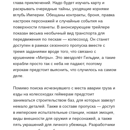
глава приключений. Надо будет изучать карту и
раскрывать очередные тайны, уходящие корнями
вглубь Империи. Обещаны контракты, броня, правка
настроек персонажей и случайные события на
поверхности планеты. В анонсирующем трейлере
показан весьма необычный вид транспорта для
передвижения по пескам — колесоход. Он станет
доступен в рамках сезонного пропуска вместе с
тремя заданиями вроде того, что связано с
крушением «Митры». Это звездолёт Гильдии, а такие
корабли просто так с неба не падают, поэтому
игрокам предстоит выяснить, что случилось на самом
деле.
Помимо поиска исчезнувшего с места аварии груза и
езды на колесоходах геймерам предстоит
заниматься строительством баз, для которых завезут
немало деталей. Также в составе пропуска — доступ
в имперские испытательные станции, новая эмоция,
виды внешности для оружия и персонажей, а также
пять украшений для личного убежища. Разработчики