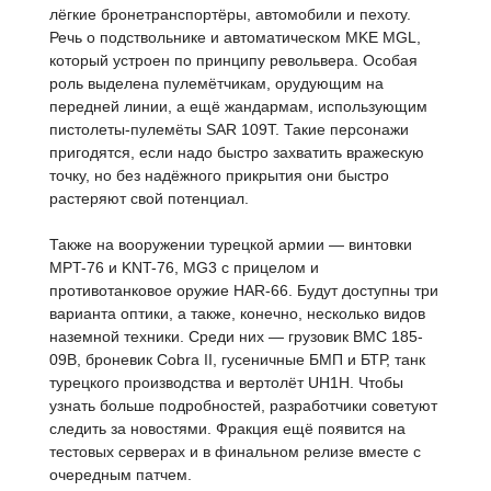
лёгкие бронетранспортёры, автомобили и пехоту.
Речь о подствольнике и автоматическом MKE MGL,
который устроен по принципу револьвера. Особая
роль выделена пулемётчикам, орудующим на
передней линии, а ещё жандармам, использующим
пистолеты-пулемёты SAR 109T. Такие персонажи
пригодятся, если надо быстро захватить вражескую
точку, но без надёжного прикрытия они быстро
растеряют свой потенциал.
Также на вооружении турецкой армии — винтовки
MPT-76 и KNT-76, MG3 с прицелом и
противотанковое оружие HAR-66. Будут доступны три
варианта оптики, а также, конечно, несколько видов
наземной техники. Среди них — грузовик BMC 185-
09B, броневик Cobra II, гусеничные БМП и БТР, танк
турецкого производства и вертолёт UH1H. Чтобы
узнать больше подробностей, разработчики советуют
следить за новостями. Фракция ещё появится на
тестовых серверах и в финальном релизе вместе с
очередным патчем.