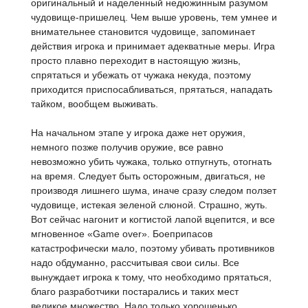
оригинальный и наделенный недюжинным разумом
чудовище-пришелец. Чем выше уровень, тем умнее и
внимательнее становится чудовище, запоминает
действия игрока и принимает адекватные меры. Игра
просто плавно переходит в настоящую жизнь,
спрятаться и убежать от чужака некуда, поэтому
приходится приспосабливаться, прятаться, нападать
тайком, вообщем выживать.
На начальном этапе у игрока даже нет оружия,
немного позже получив оружие, все равно
невозможно убить чужака, только отпугнуть, отогнать
на время. Следует быть осторожным, двигаться, не
производя лишнего шума, иначе сразу следом ползет
чудовище, истекая зеленой слюной. Страшно, жуть.
Вот сейчас нагонит и когтистой лапой вцепится, и все
мгновенное «Game over». Боеприпасов
катастрофически мало, поэтому убивать противников
надо обдуманно, рассчитывая свои силы. Все
вынуждает игрока к тому, что необходимо прятаться,
благо разработчики постарались и таких мест
великое множество. Надо только хорошенько