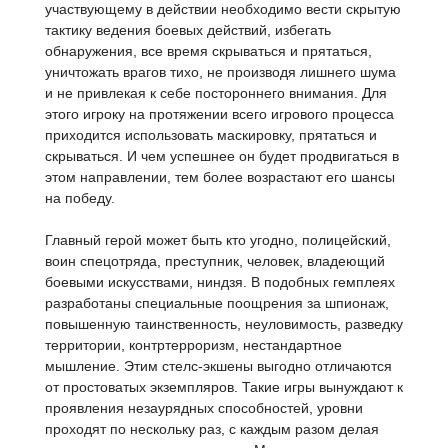
участвующему в действии необходимо вести скрытую
тактику ведения боевых действий, избегать
обнаружения, все время скрываться и прятаться,
уничтожать врагов тихо, не производя лишнего шума
и не привлекая к себе постороннего внимания. Для
этого игроку на протяжении всего игрового процесса
приходится использовать маскировку, прятаться и
скрываться. И чем успешнее он будет продвигаться в
этом направлении, тем более возрастают его шансы
на победу.
Главный герой может быть кто угодно, полицейский,
воин спецотряда, преступник, человек, владеющий
боевыми искусствами, ниндзя. В подобных гемплеях
разработаны специальные поощрения за шпионаж,
повышенную таинственность, неуловимость, разведку
территории, контртерроризм, нестандартное
мышление. Этим стелс-экшены выгодно отличаются
от простоватых экземпляров. Такие игры вынуждают к
проявления незаурядных способностей, уровни
проходят по нескольку раз, с каждым разом делая