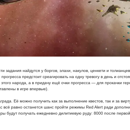
ти задания найдутся у боргов, элахи, накулов, ценкети и толианце
 прогресса предстоит среагировать на одну тревогу в день и отсто
т этого народа, а в придачу ещё очки прогресса — для прокачки гер
авлены в игре впервые).
града. Её можно получить как за выполнение квестов, так и за вир
вас всё равно останется шанс пройти режимы Red Alert ради дополн
ры будут получать ежедневно дилитиевую руду: 8000 после первой