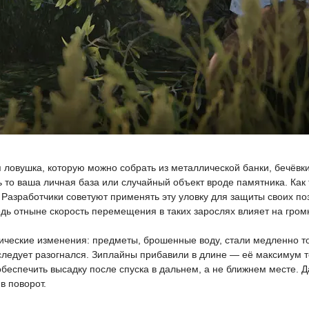
ловушка, которую можно собрать из металлической банки, бечёвки
 то ваша личная база или случайный объект вроде памятника. Как т
. Разработчики советуют применять эту уловку для защиты своих по
едь отныне скорость перемещения в таких зарослях влияет на гром
ческие изменения: предметы, брошенные воду, стали медленно тону
 следует разогнался. Зиплайны прибавили в длине — её максимум т
обеспечить высадку после спуска в дальнем, а не ближнем месте. 
в поворот.