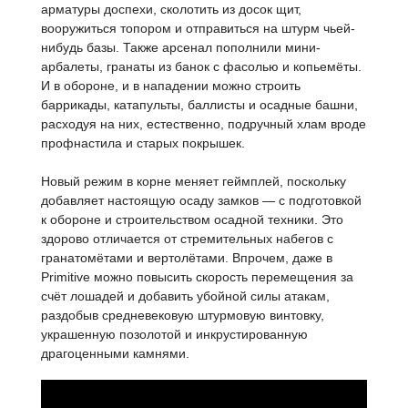
арматуры доспехи, сколотить из досок щит,
вооружиться топором и отправиться на штурм чьей-
нибудь базы. Также арсенал пополнили мини-
арбалеты, гранаты из банок с фасолью и копьемёты.
И в обороне, и в нападении можно строить
баррикады, катапульты, баллисты и осадные башни,
расходуя на них, естественно, подручный хлам вроде
профнастила и старых покрышек.
Новый режим в корне меняет геймплей, поскольку
добавляет настоящую осаду замков — с подготовкой
к обороне и строительством осадной техники. Это
здорово отличается от стремительных набегов с
гранатомётами и вертолётами. Впрочем, даже в
Primitive можно повысить скорость перемещения за
счёт лошадей и добавить убойной силы атакам,
раздобыв средневековую штурмовую винтовку,
украшенную позолотой и инкрустированную
драгоценными камнями.