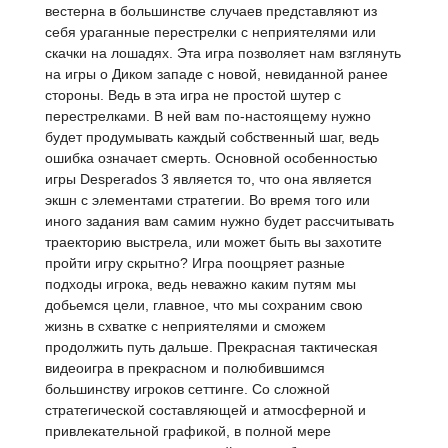
вестерна в большинстве случаев представляют из
себя ураганные перестрелки с неприятелями или
скачки на лошадях. Эта игра позволяет нам взглянуть
на игры о Диком западе с новой, невиданной ранее
стороны. Ведь в эта игра не простой шутер с
перестрелками. В ней вам по-настоящему нужно
будет продумывать каждый собственный шаг, ведь
ошибка означает смерть. Основной особенностью
игры Desperados 3 является то, что она является
экшн с элементами стратегии. Во время того или
иного задания вам самим нужно будет рассчитывать
траекторию выстрела, или может быть вы захотите
пройти игру скрытно? Игра поощряет разные
подходы игрока, ведь неважно каким путям мы
добьемся цели, главное, что мы сохраним свою
жизнь в схватке с неприятелями и сможем
продолжить путь дальше. Прекрасная тактическая
видеоигра в прекрасном и полюбившимся
большинству игроков сеттинге. Со сложной
стратегической составляющей и атмосферной и
привлекательной графикой, в полной мере