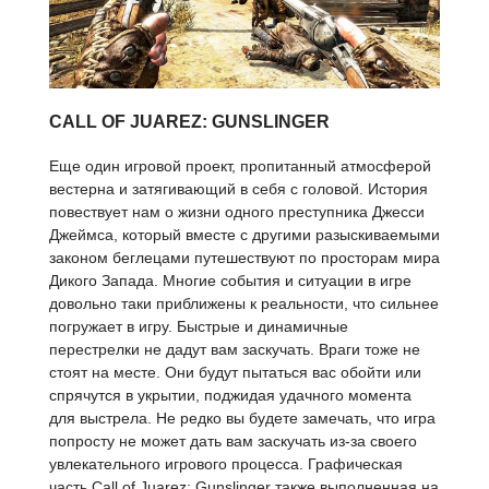
CALL OF JUAREZ: GUNSLINGER
Еще один игровой проект, пропитанный атмосферой
вестерна и затягивающий в себя с головой. История
повествует нам о жизни одного преступника Джесси
Джеймса, который вместе с другими разыскиваемыми
законом беглецами путешествуют по просторам мира
Дикого Запада. Многие события и ситуации в игре
довольно таки приближены к реальности, что сильнее
погружает в игру. Быстрые и динамичные
перестрелки не дадут вам заскучать. Враги тоже не
стоят на месте. Они будут пытаться вас обойти или
спрячутся в укрытии, поджидая удачного момента
для выстрела. Не редко вы будете замечать, что игра
попросту не может дать вам заскучать из-за своего
увлекательного игрового процесса. Графическая
часть Call of Juarez: Gunslinger также выполненная на