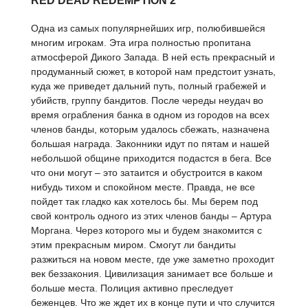
RED DEAD REDEMPTION 2
Одна из самых популярнейших игр, полюбившейся
многим игрокам. Эта игра полностью пропитана
атмосферой Дикого Запада. В ней есть прекрасный и
продуманный сюжет, в которой нам предстоит узнать,
куда же приведет дальний путь, полный грабежей и
убийств, группу бандитов. После череды неудач во
время ограбления банка в одном из городов на всех
членов банды, которым удалось сбежать, назначена
большая награда. Законники идут по пятам и нашей
небольшой общине приходится подастся в бега. Все
что они могут – это затаится и обустроится в каком
нибудь тихом и спокойном месте. Правда, не все
пойдет так гладко как хотелось бы. Мы берем под
свой контроль одного из этих членов банды – Артура
Моргана. Через которого мы и будем знакомится с
этим прекрасным миром. Смогут ли бандиты
разжиться на новом месте, где уже заметно проходит
век беззакония. Цивилизация занимает все больше и
больше места. Полиция активно преследует
беженцев. Что же ждет их в конце пути и что случится