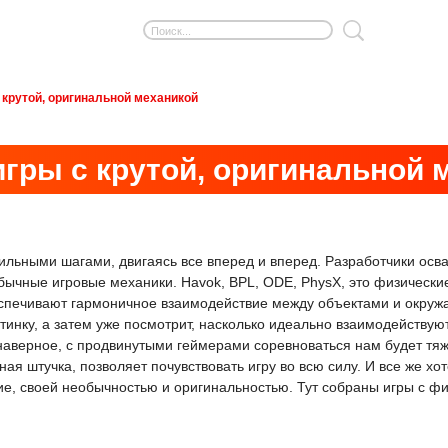
 крутой, оригинальной механикой
игры с крутой, оригинальной 
льными шагами, двигаясь все вперед и вперед. Разработчики осв
ычные игровые механики. Havok, BPL, ODE, PhysX, это физически
еспечивают гармоничное взаимодействие между объектами и окруж
тинку, а затем уже посмотрит, насколько идеально взаимодействую
 наверное, с продвинутыми геймерами соревноваться нам будет т
ая штучка, позволяет почувствовать игру во всю силу. И все же х
е, своей необычностью и оригинальностью. Тут собраны игры с фи