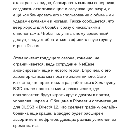
атаки разных видов, блокировать выпады соперника,
создавать отталкивающие и оглушающие вихри, а
ещё комбинировать его использование с обычными
ударами кулаками и ногами. Также сообщается, что
веер хорош для борьбы сразу с несколькими
оппонентами. Чтобы получить к нему временный
доступ, следует обратиться в официальную группу
игры в Discord.
Этим контент грядущего сезона, конечно, не
ограничивается, ведь сотрудники NetEase
анонсировали ещё и нового героя. Впрочем, о его
характеристиках мы пока не знаем ничего. Зато
известно, что приготовили разработчики к Хэллоуину.
В 3D-холле появится мини-развлечение, где
пользователи будут играть друг с другом в прятки,
управляя шарами. Обещана в Pioneer и оптимизация
для DLSS3 и DirectX 12, что сделает графику онлайн-
боевика ещё краше, а заодно будет расширен
ассортимент нефритов, дающих разные усиления во
время матча.