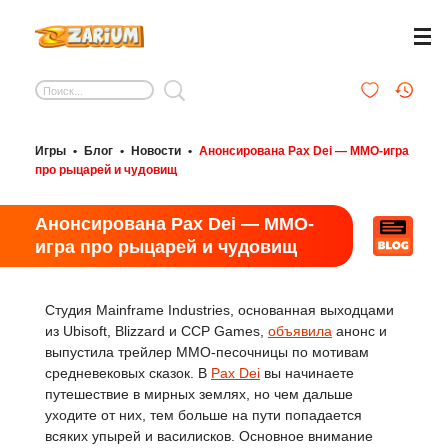
Игры
•
Блог
•
Новости
•
Анонсирована Pax Dei — MMO-игра
про рыцарей и чудовищ
Анонсирована Pax Dei — MMO-
игра про рыцарей и чудовищ
Студия Mainframe Industries, основанная выходцами
из Ubisoft, Blizzard и CCP Games,
объявила
анонс и
выпустила трейлер MMO-песочницы по мотивам
средневековых сказок. В
Pax Dei
вы начинаете
путешествие в мирных землях, но чем дальше
уходите от них, тем больше на пути попадается
всяких упырей и василисков. Основное внимание