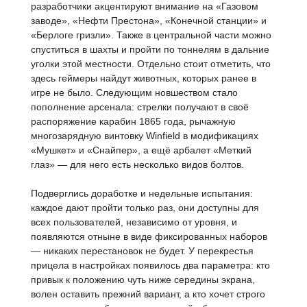
разработчики акцентируют внимание на «Газовом
заводе», «Нефти Престона», «Конечной станции» и
«Берлоге гризли». Также в центральной части можно
спуститься в шахты и пройти по тоннелям в дальние
уголки этой местности. Отдельно стоит отметить, что
здесь геймеры найдут животных, которых ранее в
игре не было. Следующим новшеством стало
пополнение арсенала: стрелки получают в своё
распоряжение карабин 1865 года, рычажную
многозарядную винтовку Winfield в модификациях
«Мушкет» и «Снайпер», а ещё арбалет «Меткий
глаз» — для него есть несколько видов болтов.
Подверглись доработке и недельные испытания:
каждое дают пройти только раз, они доступны для
всех пользователей, независимо от уровня, и
появляются отныне в виде фиксированных наборов
— никаких перестановок не будет. У перекрестья
прицела в настройках появилось два параметра: кто
привык к положению чуть ниже середины экрана,
волен оставить прежний вариант, а кто хочет строго