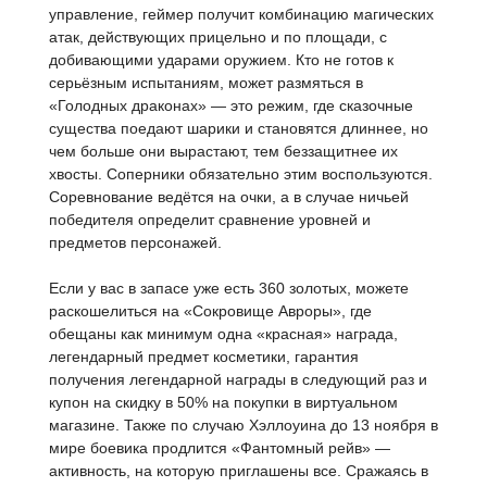
управление, геймер получит комбинацию магических
атак, действующих прицельно и по площади, с
добивающими ударами оружием. Кто не готов к
серьёзным испытаниям, может размяться в
«Голодных драконах» — это режим, где сказочные
существа поедают шарики и становятся длиннее, но
чем больше они вырастают, тем беззащитнее их
хвосты. Соперники обязательно этим воспользуются.
Соревнование ведётся на очки, а в случае ничьей
победителя определит сравнение уровней и
предметов персонажей.
Если у вас в запасе уже есть 360 золотых, можете
раскошелиться на «Сокровище Авроры», где
обещаны как минимум одна «красная» награда,
легендарный предмет косметики, гарантия
получения легендарной награды в следующий раз и
купон на скидку в 50% на покупки в виртуальном
магазине. Также по случаю Хэллоуина до 13 ноября в
мире боевика продлится «Фантомный рейв» —
активность, на которую приглашены все. Сражаясь в