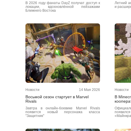
В 2026 году фанаты DayZ получат доступ к
Летний а
локации, вдохновлённой пейзажами
и расшир
Ближнего Востока
Новости
14 Мая 2026
Новости
Восьмой сезон стартует в Marvel
В Minecr
Rivals
коопера
Завтра в онлайн-боевике Marvel Rivals
Официа
появится новый персонажа класса
появил
"Защитник"
«Майнкр