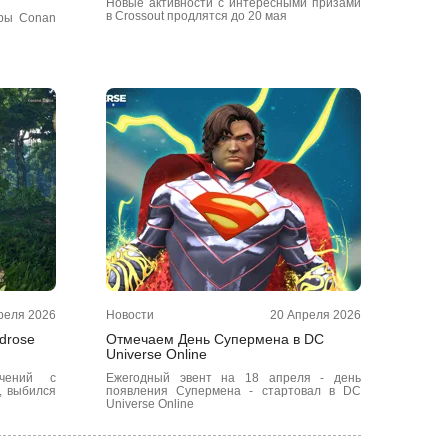
Новые активности с интересными призами
в Crossout продлятся до 20 мая
гры Conan
реля 2026
Новости
20 Апреля 2026
drose
Отмечаем День Супермена в DC
Universe Online
ючений с
Ежегодный эвент на 18 апреля - день
, выбился
появления Супермена - стартовал в DC
Universe Online