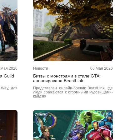
 Мая 2026
Новости
06 Мая 2026
я Guild
Битвы с монстрами в стиле GTA:
анонсирована BeastLink
 Way, для
Представлен онлайн-боевик BeastLink, где
люди сражаются с огромными чудовищами-
кайдзю