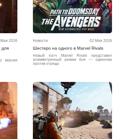
 Мая 2026
Новости
02 Мая 2026
у для
Шестеро на одного в Marvel Rivals
Новый патч Marvel Rivals представил
асимметричный режим боя — одиночка
о версии
против отряда