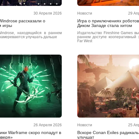
30 Апреля 2026
Новости
29 Ап
Windrose рассказали о
Игра о приключениях роботов
 игры
Диком Западе стала хитом
indrose, находящийся в раннем
Издательство Fireshine Games вы
 намереваются улучшать дальше
раннем доступе кооперативный 
Far West
26 Апреля 2026
Новости
25 Ап
ики Warframe скоро попадут в
Вскоре Conan Exiles радикал
зверя»
улучшат