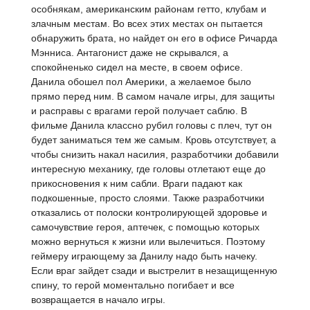
особнякам, американским районам гетто, клубам и
злачным местам. Во всех этих местах он пытается
обнаружить брата, но найдет он его в офисе Ричарда
Мэнниса. Антагонист даже не скрывался, а
спокойненько сидел на месте, в своем офисе.
Данила обошел пол Америки, а желаемое было
прямо перед ним. В самом начале игры, для защиты
и расправы с врагами герой получает саблю. В
фильме Данила классно рубил головы с плеч, тут он
будет заниматься тем же самым. Кровь отсутствует, а
чтобы снизить накал насилия, разработчики добавили
интересную механику, где головы отлетают еще до
прикосновения к ним сабли. Враги падают как
подкошенные, просто слоями. Также разработчики
отказались от полоски контролирующей здоровье и
самочувствие героя, аптечек, с помощью которых
можно вернуться к жизни или вылечиться. Поэтому
геймеру играющему за Данилу надо быть начеку.
Если враг зайдет сзади и выстрелит в незащищенную
спину, то герой моментально погибает и все
возвращается в начало игры.