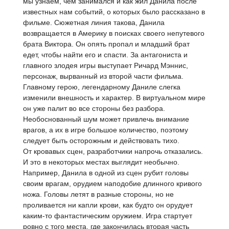
мы узнаем, чем занимался и как жил Данила после
известных нам событий, о которых было рассказано в
фильме. Сюжетная линия такова, Данила
возвращается в Америку в поисках своего непутевого
брата Виктора. Он опять пропал и младший брат
едет, чтобы найти его и спасти. За антагониста и
главного злодея игры выступает Ричард Мэннис,
персонаж, вырванный из второй части фильма.
Главному герою, легендарному Даниле слегка
изменили внешность и характер. В виртуальном мире
он уже палит во все стороны без разбора.
Необоснованный шум может привлечь внимание
врагов, а их в игре большое количество, поэтому
следует быть осторожным и действовать тихо.
От кровавых сцен, разработчики напрочь отказались.
И это в некоторых местах выглядит необычно.
Например, Данила в одной из сцен рубит головы
своим врагам, орудием наподобие длинного кривого
ножа. Головы летят в разные стороны, но не
проливается ни капли крови, как будто он орудует
каким-то фантастическим оружием. Игра стартует
ровно с того места, где закончилась вторая часть