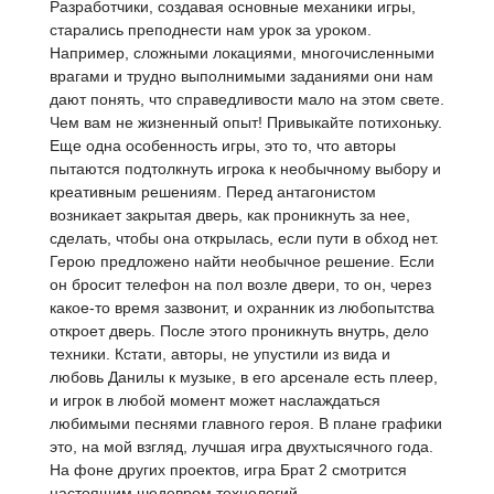
Разработчики, создавая основные механики игры,
старались преподнести нам урок за уроком.
Например, сложными локациями, многочисленными
врагами и трудно выполнимыми заданиями они нам
дают понять, что справедливости мало на этом свете.
Чем вам не жизненный опыт! Привыкайте потихоньку.
Еще одна особенность игры, это то, что авторы
пытаются подтолкнуть игрока к необычному выбору и
креативным решениям. Перед антагонистом
возникает закрытая дверь, как проникнуть за нее,
сделать, чтобы она открылась, если пути в обход нет.
Герою предложено найти необычное решение. Если
он бросит телефон на пол возле двери, то он, через
какое-то время зазвонит, и охранник из любопытства
откроет дверь. После этого проникнуть внутрь, дело
техники. Кстати, авторы, не упустили из вида и
любовь Данилы к музыке, в его арсенале есть плеер,
и игрок в любой момент может наслаждаться
любимыми песнями главного героя. В плане графики
это, на мой взгляд, лучшая игра двухтысячного года.
На фоне других проектов, игра Брат 2 смотрится
настоящим шедевром технологий.