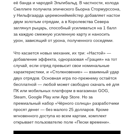
её банда и чародей Эльтибальд. В частности, колода
Скеллиге получила эпического Бьорна Стормурссона,
у Нильфгаарда церемониймейстер добавляет настои
двум золотым отрядам, а в Королевства Севера
заглянул рыцарь, способный усиливаться на 1 балл
за каждую смежную усиленную карту и наносить
урон, зависящий от урона, полученного соседями.
Что касается новых механик, их три: «Настой» —
добавление эффекта, одноразовая «Грация» на тот
случай, если отряд превысит свои номинальные
характеристики, и «Столкновение» — взаимный удар
двух отрядов. Основная игра по-прежнему остаётся
бесплатной — любой может свободно скачать её для
ПК или мобильных платформ в магазинах GOG,
Steam, Google Play или App Store. Но за
премиальный набор «Чёрного солнца» разработчики
просят денег — без малого 25 долларов. Кроме
мгновенного доступа ко всем картам, комплект
открывает пользователю поле «Пески времени».