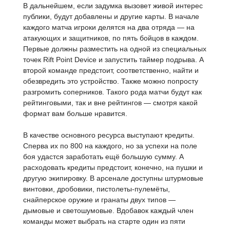
В дальнейшем, если задумка вызовет живой интерес
публики, будут добавлены и другие карты. В начале
каждого матча игроки делятся на два отряда — на
атакующих и защитников, по пять бойцов в каждом.
Первые должны разместить на одной из специальных
точек Rift Point Device и запустить таймер подрыва. А
второй команде предстоит, соответственно, найти и
обезвредить это устройство. Также можно попросту
разгромить соперников. Такого рода матчи будут как
рейтинговыми, так и вне рейтингов — смотря какой
формат вам больше нравится.
В качестве основного ресурса выступают кредиты.
Сперва их по 800 на каждого, но за успехи на поле
боя удастся заработать ещё большую сумму. А
расходовать кредиты предстоит, конечно, на пушки и
другую экипировку. В арсенале доступны штурмовые
винтовки, дробовики, пистолеты-пулемёты,
снайперское оружие и гранаты двух типов —
дымовые и светошумовые. Вдобавок каждый член
команды может выбрать на старте один из пяти