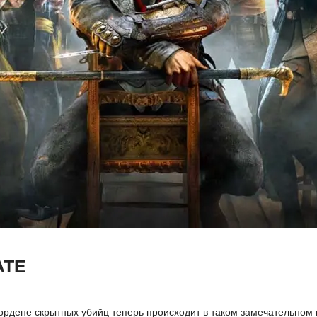
ATE
рдене скрытных убийц теперь происходит в таком замечательном м