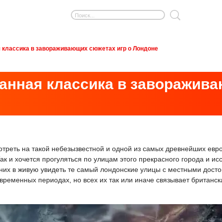
я классика в завораживающих сюжетах игр о Лондоне
канная классика в заворажив
отреть на такой небезызвестной и одной из самых древнейших евро
ак и хочется прогуляться по улицам этого прекрасного города и ис
них в живую увидеть те самый лондонские улицы с местными дост
ременных периодах, но всех их так или иначе связывает британск