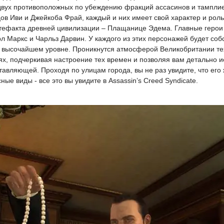
двух противоположных по убеждению фракций ассасинов и тамплие
ов Иви и Джейкоба Фрай, каждый и них имеет свой характер и рол
ртефакта древней цивилизации – Плащанице Эдема. Главные герои 
рл Маркс и Чарльз Дарвин. У каждого из этих персонажей будет со
 высочайшем уровне. Проникнутся атмосферой Великобритании тех 
ях, подчеркивая настроение тех времен и позволяя вам детально и
тавляющей. Проходя по улицам города, вы не раз увидите, что ег
е виды - все это вы увидите в Assassin’s Creed Syndicate.