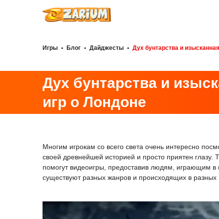
Игры
•
Блог
•
Дайджесты
•
Дух бунтарства и изысканна
Дух бунтарства и изыс
игр о Лондоне
Многим игрокам со всего света очень интересно посм
своей древнейшей историей и просто приятен глазу. Т
помогут видеоигры, предоставив людям, играющим в 
существуют разных жанров и происходящих в разных в