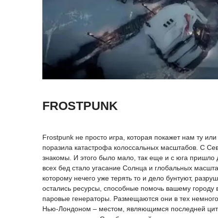
FROSTPUNK
Frostpunk не просто игра, которая покажет нам ту ил
поразила катастрофа колоссальных масштабов. С Сев
знакомы. И этого было мало, так еще и с юга пришло
всех бед стало угасание Солнца и глобальных масшта
которому нечего уже терять то и дело бунтуют, разру
остались ресурсы, способные помочь вашему городу в
паровые генераторы. Размещаются они в тех немного
Нью-Лондоном – местом, являющимся последней цитад