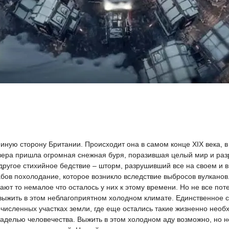
и иную сторону Британии. Происходит она в самом конце XIX века, в
ера пришла огромная снежная буря, поразившая целый мир и разр
 другое стихийное бедствие – шторм, разрушивший все на своем и 
бов похолодание, которое возникло вследствие выбросов вулканов.
шают то немалое что осталось у них к этому времени. Но не все по
ыжить в этом неблагоприятном холодном климате. Единственное сп
численных участках земли, где еще остались такие жизненно необ
елью человечества. Выжить в этом холодном аду возможно, но не