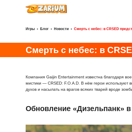
Игры
•
Блог
•
Новости
•
Смерть с небес: в CRSED предс
Смерть с небес: в CRS
Компания Gaijin Entertainment известна благодаря во
мистики — CRSED: F.O.A.D. В нём герои используют в
духов и насылать на врагов всяких тварей вроде зомб
Обновление «Дизельпанк» в 