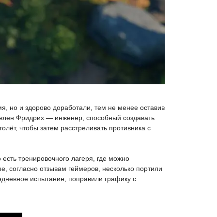
мя, но и здорово доработали, тем не менее оставив
влен Фридрих — инженер, способный создавать
олёт, чтобы затем расстреливать противника с
 есть тренировочного лагеря, где можно
е, согласно отзывам геймеров, несколько портили
едневное испытание, поправили графику с