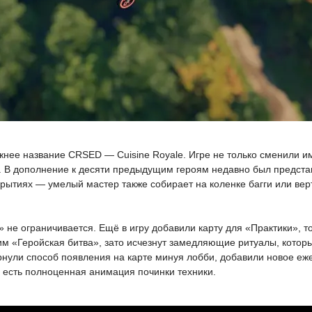
ежнее название CRSED — Cuisine Royale. Игре не только сменили и
. В дополнение к десяти предыдущим героям недавно был предста
крытиях — умелый мастер также собирает на коленке багги или верт
е ограничивается. Ещё в игру добавили карту для «Практики», то
им «Геройская битва», зато исчезнут замедляющие ритуалы, которы
рнули способ появления на карте минуя лобби, добавили новое еж
 есть полноценная анимация починки техники.