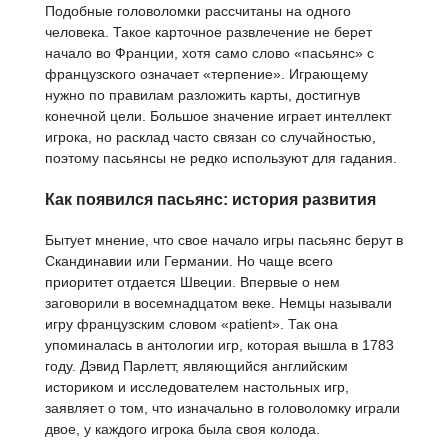
Подобные головоломки рассчитаны на одного
человека. Такое карточное развлечение не берет
начало во Франции, хотя само слово «пасьянс» с
французского означает «терпение». Играющему
нужно по правилам разложить карты, достигнув
конечной цели. Большое значение играет интеллект
игрока, но расклад часто связан со случайностью,
поэтому пасьянсы не редко используют для гадания.
Как появился пасьянс: история развития
Бытует мнение, что свое начало игры пасьянс берут в
Скандинавии или Германии. Но чаще всего
приоритет отдается Швеции. Впервые о нем
заговорили в восемнадцатом веке. Немцы называли
игру французским словом «patient». Так она
упоминалась в антологии игр, которая вышла в 1783
году. Дэвид Парлетт, являющийся английским
историком и исследователем настольных игр,
заявляет о том, что изначально в головоломку играли
двое, у каждого игрока была своя колода.