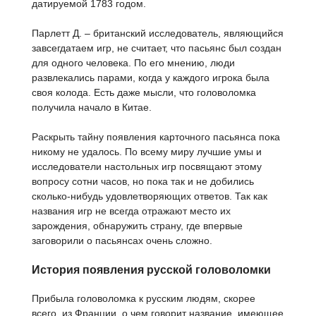
датируемой 1783 годом.
Парлетт Д. – британский исследователь, являющийся
завсегдатаем игр, не считает, что пасьянс был создан
для одного человека. По его мнению, люди
развлекались парами, когда у каждого игрока была
своя колода. Есть даже мысли, что головоломка
получила начало в Китае.
Раскрыть тайну появления карточного пасьянса пока
никому не удалось. По всему миру лучшие умы и
исследователи настольных игр посвящают этому
вопросу сотни часов, но пока так и не добились
сколько-нибудь удовлетворяющих ответов. Так как
названия игр не всегда отражают место их
зарождения, обнаружить страну, где впервые
заговорили о пасьянсах очень сложно.
История появления русской головоломки
Прибыла головоломка к русским людям, скорее
всего, из Франции, о чем говорит название, имеющее