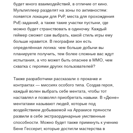
будет много взаимодействий, в отличие от кино.
Мультиплеер разделят на зоны по активностям:
появятся локации для PvP, места для прохождения
PvE-заданий, а также такие участки пустыни, где
можно будет странствовать в одиночку. Каждый
геймер сможет сам выбрать, какой стиль игры ему
больше нравится. В географии зон есть
определённая логика: чем больше добычи вы
планируете получить, тем более сложные вас ждут
испытания, а что может быть опаснее в MMO, чем
схватка с героями других пользователей?
Также разработчики рассказали о прокачке и
контрактах — миссиях особого типа. Создав героя,
каждый волен выбрать себе ментата, чтобы тот
наставлял и позволял приобретать навыки. В «Дюне»
ментатами называют людей, которые под
воздействием добываемой на Арракисе пряности
развили в себе экстраординарные умственные
способности. Можно будет также примкнуть к учению
Бене Гессерит, которые достигли мастерства в