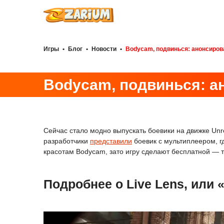
Игры
•
Блог
•
Новости
•
Bodycam, подвинься: анонсирова
Bodycam, подвинься: а
Сейчас стало модно выпускать боевики на движке Unrea
разработчики
представили
боевик с мультиплеером, гд
красотам Bodycam, зато игру сделают бесплатной — т
Подробнее о Live Lens, или