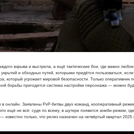
ждого взрыва и выстрела, а ещё тактические бои, где важно любо
укрытий и обходных путей, которыми придётся пользоваться, если х
а, который угрожает мировой безопасности. Только оперативник п
шной борьбы пригодится система настройки персонажа — можно буд
и в онлайн. Заявлены PvP-битвы двух команд, кооперативный режи
это ещё не всё: судя по всему, в шутере появится зомби-режим, гд
— известно только, что релиз назначен на четвёртый квартал 2025 