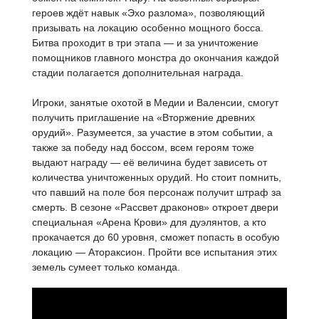
героев ждёт навык «Эхо разлома», позволяющий
призывать на локацию особенно мощного босса.
Битва проходит в три этапа — и за уничтожение
помощников главного монстра до окончания каждой
стадии полагается дополнительная награда.
Игроки, занятые охотой в Медии и Валенсии, смогут
получить приглашение на «Вторжение древних
орудий». Разумеется, за участие в этом событии, а
также за победу над боссом, всем героям тоже
выдают награду — её величина будет зависеть от
количества уничтоженных орудий. Но стоит помнить,
что павший на поле боя персонаж получит штраф за
смерть. В сезоне «Рассвет драконов» откроет двери
специальная «Арена Крови» для дуэлянтов, а кто
прокачается до 60 уровня, сможет попасть в особую
локацию — Атораксион. Пройти все испытания этих
земель сумеет только команда.