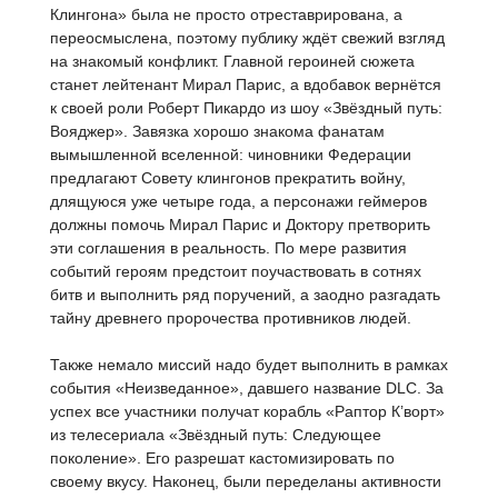
Клингона» была не просто отреставрирована, а
переосмыслена, поэтому публику ждёт свежий взгляд
на знакомый конфликт. Главной героиней сюжета
станет лейтенант Мирал Парис, а вдобавок вернётся
к своей роли Роберт Пикардо из шоу «Звёздный путь:
Вояджер». Завязка хорошо знакома фанатам
вымышленной вселенной: чиновники Федерации
предлагают Совету клингонов прекратить войну,
длящуюся уже четыре года, а персонажи геймеров
должны помочь Мирал Парис и Доктору претворить
эти соглашения в реальность. По мере развития
событий героям предстоит поучаствовать в сотнях
битв и выполнить ряд поручений, а заодно разгадать
тайну древнего пророчества противников людей.
Также немало миссий надо будет выполнить в рамках
события «Неизведанное», давшего название DLC. За
успех все участники получат корабль «Раптор К’ворт»
из телесериала «Звёздный путь: Следующее
поколение». Его разрешат кастомизировать по
своему вкусу. Наконец, были переделаны активности