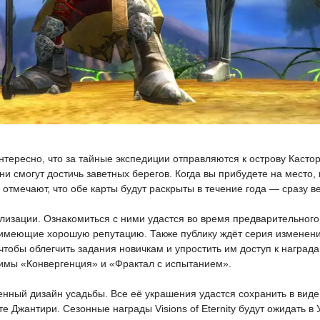
тересно, что за тайные экспедиции отправляются к острову Касто
 смогут достичь заветных берегов. Когда вы прибудете на место,
тмечают, что обе карты будут раскрыты в течение года — сразу вес
изации. Ознакомиться с ними удастся во время предварительного 
, имеющие хорошую репутацию. Также публику ждёт серия изменени
 чтобы облегчить задания новичкам и упростить им доступ к наград
имы «Конвергенция» и «Фрактал с испытанием».
нный дизайн усадьбы. Все её украшения удастся сохранить в виде
те Джантири. Сезонные награды Visions of Eternity будут ожидать